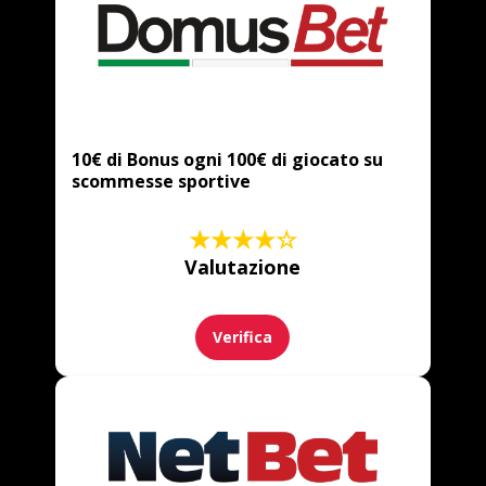
10€ di Bonus ogni 100€ di giocato su
scommesse sportive
★★★★☆
Valutazione
Verifica