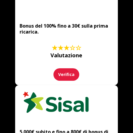
Bonus del 100% fino a 30€ sulla prima
ricarica.
★★★☆☆
Valutazione
Verifica
5.000€ subito e fino a 800€ di bonus di