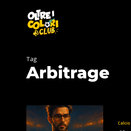
Skip
to
main
content
Tag
Arbitrage
Che
cos’è
Calcio
l’arbitraggio