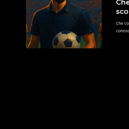
nelle
Che
scommesse?
sc
Che co
conosc