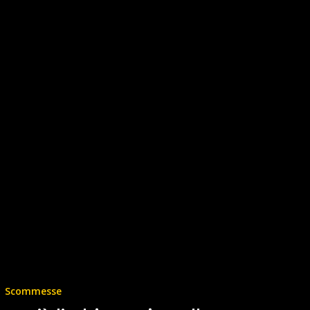
Scommesse