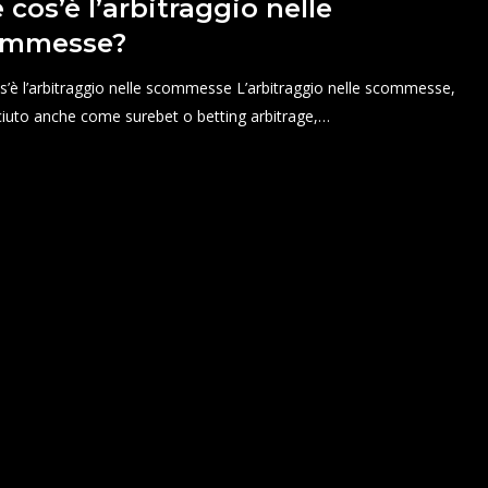
 cos’è l’arbitraggio nelle
ommesse?
s’è l’arbitraggio nelle scommesse L’arbitraggio nelle scommesse,
iuto anche come surebet o betting arbitrage,…