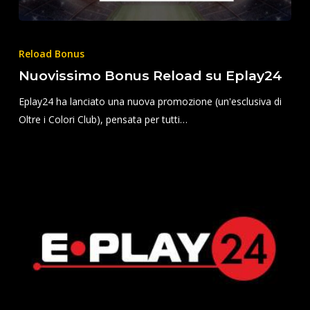
Nuovissimo
Bonus
Reload Bonus
Reload
Nuovissimo Bonus Reload su Eplay24
su
Eplay24
Eplay24 ha lanciato una nuova promozione (un'esclusiva di
Oltre i Colori Club), pensata per tutti…