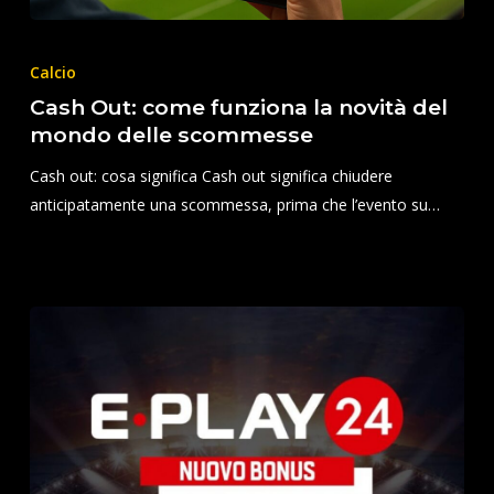
Cash
Out:
Calcio
come
Cash Out: come funziona la novità del
funziona
mondo delle scommesse
la
novità
Cash out: cosa significa Cash out significa chiudere
del
anticipatamente una scommessa, prima che l’evento su…
mondo
delle
scommesse